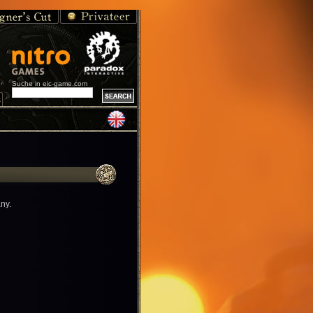
Suche in eic-game.com
s
ny.