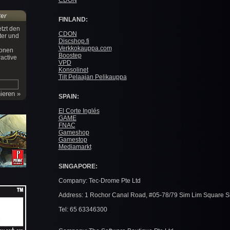
CDON
ter
FINLAND:
tzt den
CDON
ter und
Discshop.fi
Verkkokauppa.com
ionen
Boostep
active
VPD
Konsolinet
Tilt Pelaajan Pelikauppa
SPAIN:
El Corte Inglés
GAME
FNAC
Gameshop
Gamestop
Mediamarkt
SINGAPORE:
Company: Tec-Drome Pte Ltd
Address: 1 Rochor Canal Road, #05-78/79 Sim Lim Square 
Tel: 65 63346300