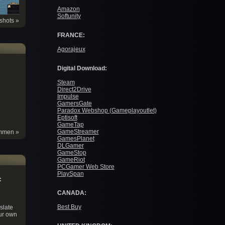
Amazon
Softunity
shots »
FRANCE:
Agorajeux
Digital Download:
Steam
Direct2Drive
Impulse
GamersGate
Paradox Webshop (Gameplayoutlet)
Eptisoft
GameTap
GameStreamer
mmen »
GamesPlanet
DLGamer
GameStop
GameRiot
PCGamer Web Store
PlaySpan
:
CANADA:
Best Buy
slate
ur own