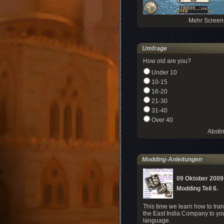
Mehr Screen
Umfrage
How old are you?
Under 10
10-15
16-20
21-30
31-40
Over 40
Absti
Modding-Anleitungen
09 Oktober 2009
Modding Teil 6.
This time we learn how to tran
the East India Company to yo
language.