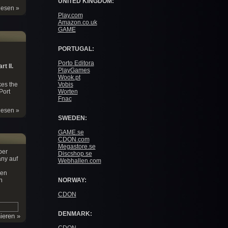
UNITED KINGDOM:
lesen »
Play.com
Amazon.co.uk
GAME
PORTUGAL:
Porto Editora
t II.
PlayGames
Wook.pt
es the
Vobis
Port
Worten
Fnac
lesen »
SWEDEN:
GAME.se
CDON.com
Megastore.se
ber
Discshop.se
ny auf
Webhallen.com
den
n
NORWAY:
CDON
DENMARK: