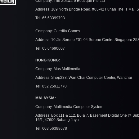
Company: The Software Boutique Pte Ltd
Address: 109 North Bridge Road, #05-42 Funan The IT Mall 
Tel: 65 63399793
Company: Guerilla Games
Address: 10 Jln Serene #01-04 Serene Centre Singapore 25
Tel: 65 64690607
HONG KONG:
Company: Mas Multimedia
Address: Shop238, Wan Chai Computer Center, Wanchai
Tel: 852 25911770
MALAYSIA:
Company: Multimedia Computer System
Address: Box 111 & 112, B6 & 7, Basement Digital One @ Su
16/1, 47600 Subang Jaya
Tel: 603 56388678